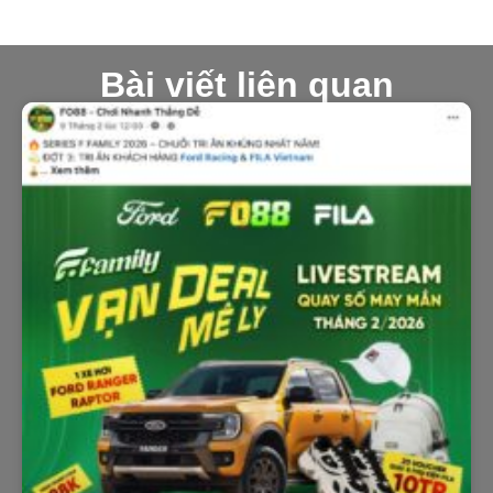
Bài viết liên quan