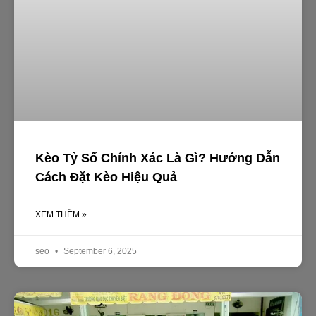
Kèo Tỷ Số Chính Xác Là Gì? Hướng Dẫn
Cách Đặt Kèo Hiệu Quả
XEM THÊM »
seo
September 6, 2025