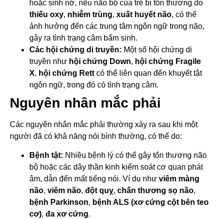
hoặc sinh nở, nếu não bộ của trẻ bị tổn thương do
thiếu oxy
,
nhiễm trùng
,
xuất huyết não
, có thể
ảnh hưởng đến các trung tâm ngôn ngữ trong não,
gây ra tình trạng câm bẩm sinh.
Các hội chứng di truyền:
Một số hội chứng di
truyền như
hội chứng Down
,
hội chứng Fragile
X
,
hội chứng Rett
có thể liên quan đến khuyết tật
ngôn ngữ, trong đó có tình trạng câm.
Nguyên nhân mắc phải
Các nguyên nhân mắc phải thường xảy ra sau khi một
người đã có khả năng nói bình thường, có thể do:
Bệnh tật:
Nhiều bệnh lý có thể gây tổn thương não
bộ hoặc các dây thần kinh kiểm soát cơ quan phát
âm, dẫn đến mất tiếng nói. Ví dụ như
viêm màng
não
,
viêm não
,
đột quỵ
,
chấn thương sọ não
,
bệnh Parkinson
,
bệnh ALS (xơ cứng cột bên teo
cơ)
,
đa xơ cứng
.