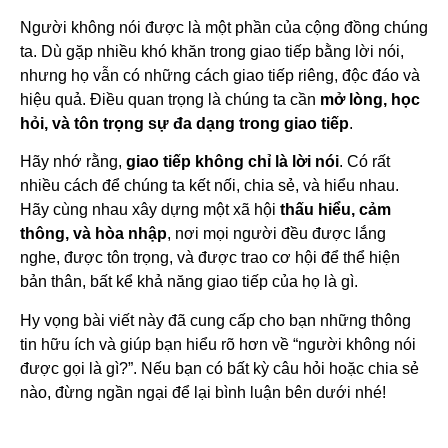
Người không nói được là một phần của cộng đồng chúng
ta. Dù gặp nhiều khó khăn trong giao tiếp bằng lời nói,
nhưng họ vẫn có những cách giao tiếp riêng, độc đáo và
hiệu quả. Điều quan trọng là chúng ta cần
mở lòng, học
hỏi, và tôn trọng sự đa dạng trong giao tiếp
.
Hãy nhớ rằng,
giao tiếp không chỉ là lời nói
. Có rất
nhiều cách để chúng ta kết nối, chia sẻ, và hiểu nhau.
Hãy cùng nhau xây dựng một xã hội
thấu hiểu, cảm
thông, và hòa nhập
, nơi mọi người đều được lắng
nghe, được tôn trọng, và được trao cơ hội để thể hiện
bản thân, bất kể khả năng giao tiếp của họ là gì.
Hy vọng bài viết này đã cung cấp cho bạn những thông
tin hữu ích và giúp bạn hiểu rõ hơn về “người không nói
được gọi là gì?”. Nếu bạn có bất kỳ câu hỏi hoặc chia sẻ
nào, đừng ngần ngại để lại bình luận bên dưới nhé!