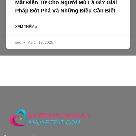
Mắt Điện Tử Cho Người Mù Là Gì? Giải
Pháp Đột Phá Và Những Điều Cần Biết
XEM THÊM »
seo
March 13, 2025