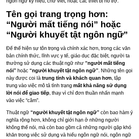
ngôn ngữ ký hiệu, chữ viết, hoặc các thiết bị hỗ trợ.
Tên gọi trang trọng hơn:
“Người mất tiếng nói” hoặc
“Người khuyết tật ngôn ngữ”
Để thể hiện sự tôn trọng và chính xác hơn, trong các văn
bản chính thức, lĩnh vực y tế, giáo dục đặc biệt, người ta
thường sử dụng các thuật ngữ như
“người mất tiếng
nói”
hoặc
“người khuyết tật ngôn ngữ”
. Những tên gọi
này được coi là
trung tính và khách quan hơn
, tập
trung vào việc mô tả tình trạng
mất khả năng sử dụng
lời nói để giao tiếp
, thay vì chỉ đơn thuần nhấn mạnh
vào việc “câm”.
Thuật ngữ
“người khuyết tật ngôn ngữ”
còn bao hàm ý
nghĩa rộng hơn, không chỉ giới hạn ở những người
không thể nói, mà còn bao gồm cả những người gặp khó
khăn trong việc sử dụng và hiểu ngôn ngữ nói, ngôn ngữ