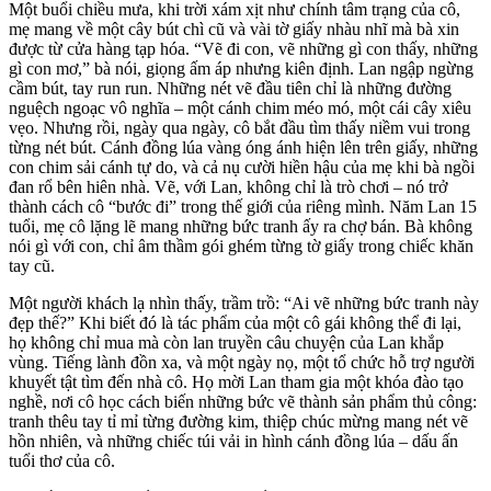
Một buổi chiều mưa, khi trời xám xịt như chính tâm trạng của cô,
mẹ mang về một cây bút chì cũ và vài tờ giấy nhàu nhĩ mà bà xin
được từ cửa hàng tạp hóa. “Vẽ đi con, vẽ những gì con thấy, những
gì con mơ,” bà nói, giọng ấm áp nhưng kiên định. Lan ngập ngừng
cầm bút, tay run run. Những nét vẽ đầu tiên chỉ là những đường
nguệch ngoạc vô nghĩa – một cánh chim méo mó, một cái cây xiêu
vẹo. Nhưng rồi, ngày qua ngày, cô bắt đầu tìm thấy niềm vui trong
từng nét bút. Cánh đồng lúa vàng óng ánh hiện lên trên giấy, những
con chim sải cánh tự do, và cả nụ cười hiền hậu của mẹ khi bà ngồi
đan rổ bên hiên nhà. Vẽ, với Lan, không chỉ là trò chơi – nó trở
thành cách cô “bước đi” trong thế giới của riêng mình. Năm Lan 15
tuổi, mẹ cô lặng lẽ mang những bức tranh ấy ra chợ bán. Bà không
nói gì với con, chỉ âm thầm gói ghém từng tờ giấy trong chiếc khăn
tay cũ.
Một người khách lạ nhìn thấy, trầm trồ: “Ai vẽ những bức tranh này
đẹp thế?” Khi biết đó là tác phẩm của một cô gái không thể đi lại,
họ không chỉ mua mà còn lan truyền câu chuyện của Lan khắp
vùng. Tiếng lành đồn xa, và một ngày nọ, một tổ chức hỗ trợ người
khuyết tật tìm đến nhà cô. Họ mời Lan tham gia một khóa đào tạo
nghề, nơi cô học cách biến những bức vẽ thành sản phẩm thủ công:
tranh thêu tay tỉ mỉ từng đường kim, thiệp chúc mừng mang nét vẽ
hồn nhiên, và những chiếc túi vải in hình cánh đồng lúa – dấu ấn
tuổi thơ của cô.