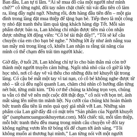
Ban đầu, Lan tự ti lắm. “Ai sẽ mua đồ của một người như mình
chứ?” cô từng nghĩ, đôi tay nắm chặt chiếc túi vải đầu tiên cô làm
ra, lòng đầy nghi ngờ. Nhưng rồi, đơn hàng đầu tiên đến – một gia
đình trong làng đặt mua thiệp để tặng bạn bè. Tiếp theo là một công
ty nhỏ đặt tranh thêu làm quà tặng khách hàng dịp Tết. Mỗi sản
phẩm được bán ra, Lan không chỉ nhận được tiền mà còn nhận
được những lời động viên: “Cô bé tài thật đấy!”, “Tôi sẽ kể câu
chuyện của em cho bạn bè nghe.” Những lời ấy như ánh nắng xua
tan mây mù trong lòng cô, khiến Lan nhận ra rằng tài năng của
mình có thể chạm đến trái tim người khác.
Giờ đây, ở tuổi 28, Lan không chỉ tự lo cho bản thân mà còn trở
thành một người truyền cảm hứng. Ngôi nhà nhỏ của cô giờ là lớp
học nhỏ, nơi cô dạy vẽ và thêu cho những đứa trẻ khuyết tật trong
làng. Có cậu bé mất một tay vì tai nạn, có cô bé không nghe được từ
nhỏ – tất cả đều ngồi quanh Lan, chăm chú nhìn cô hướng dẫn từng
nét bút, từng mũi kim. “Dù cơ thể chúng ta không trọn vẹn, chúng
ta vẫn có thể vẽ nên một cuộc đời thật đẹp,” cô nói với bọn trẻ, ánh
mắt sáng lên niềm tin mãnh liệt. Nụ cười của chúng khi hoàn thành
bức tranh đầu tiên là món quà quý giá nhất với Lan. Những sản
phẩm của Lan giờ đây đã có mặt trên “Sản phẩm của Người khuyết
tật” (sanphamcuanguoikhuyettat.com). Mỗi chiếc túi, mỗi tấm thiệp,
mỗi bức tranh thêu đều mang trong mình câu chuyện về đôi tay
không ngừng vươn lên từ bóng tối để chạm tới ánh sáng. “Tôi
không muốn ai thương hại mình,” Lan từng nói với một người