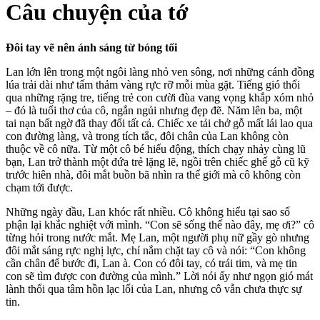
Câu chuyện của tớ
Đôi tay vẽ nên ánh sáng từ bóng tối
Lan lớn lên trong một ngôi làng nhỏ ven sông, nơi những cánh đồng
lúa trải dài như tấm thảm vàng rực rỡ mỗi mùa gặt. Tiếng gió thổi
qua những rặng tre, tiếng trẻ con cười đùa vang vọng khắp xóm nhỏ
– đó là tuổi thơ của cô, ngắn ngủi nhưng đẹp đẽ. Năm lên ba, một
tai nạn bất ngờ đã thay đổi tất cả. Chiếc xe tải chở gỗ mất lái lao qua
con đường làng, và trong tích tắc, đôi chân của Lan không còn
thuộc về cô nữa. Từ một cô bé hiếu động, thích chạy nhảy cùng lũ
bạn, Lan trở thành một đứa trẻ lặng lẽ, ngồi trên chiếc ghế gỗ cũ kỹ
trước hiên nhà, đôi mắt buồn bã nhìn ra thế giới mà cô không còn
chạm tới được.
Những ngày đầu, Lan khóc rất nhiều. Cô không hiểu tại sao số
phận lại khắc nghiệt với mình. “Con sẽ sống thế nào đây, mẹ ơi?” cô
từng hỏi trong nước mắt. Mẹ Lan, một người phụ nữ gầy gò nhưng
đôi mắt sáng rực nghị lực, chỉ nắm chặt tay cô và nói: “Con không
cần chân để bước đi, Lan à. Con có đôi tay, có trái tim, và mẹ tin
con sẽ tìm được con đường của mình.” Lời nói ấy như ngọn gió mát
lành thổi qua tâm hồn lạc lối của Lan, nhưng cô vẫn chưa thực sự
tin.