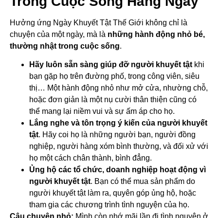
Trong Cuộc Sống Hàng Ngày
Hưởng ứng Ngày Khuyết Tật Thế Giới không chỉ là
chuyện của một ngày, mà là
những hành động nhỏ bé,
thường nhật trong cuộc sống
.
Hãy luôn sẵn sàng giúp đỡ người khuyết tật
khi
bạn gặp họ trên đường phố, trong công viên, siêu
thị… Một hành động nhỏ như mở cửa, nhường chỗ,
hoặc đơn giản là một nụ cười thân thiện cũng có
thể mang lại niềm vui và sự ấm áp cho họ.
Lắng nghe và tôn trọng ý kiến của người khuyết
tật
. Hãy coi họ là những người bạn, người đồng
nghiệp, người hàng xóm bình thường, và đối xử với
họ một cách chân thành, bình đẳng.
Ủng hộ các tổ chức, doanh nghiệp hoạt động vì
người khuyết tật
. Bạn có thể mua sản phẩm do
người khuyết tật làm ra, quyên góp ủng hộ, hoặc
tham gia các chương trình tình nguyện của họ.
Câu chuyện nhỏ:
Mình còn nhớ mãi lần đi tình nguyện ở