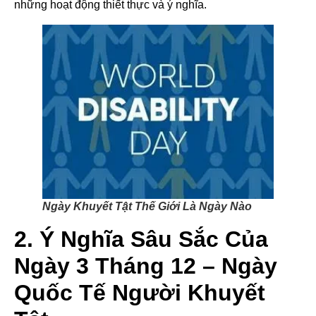
những hoạt động thiết thực và ý nghĩa.
Ngày Khuyết Tật Thế Giới Là Ngày Nào
2. Ý Nghĩa Sâu Sắc Của
Ngày 3 Tháng 12 – Ngày
Quốc Tế Người Khuyết