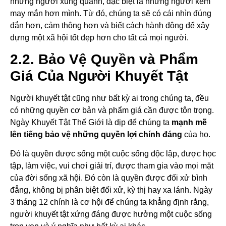
những người xung quanh, đặc biệt là những người kém
may mắn hơn mình. Từ đó, chúng ta sẽ có cái nhìn đúng
đắn hơn, cảm thông hơn và biết cách hành động để xây
dựng một xã hội tốt đẹp hơn cho tất cả mọi người.
2.2. Bảo Vệ Quyền và Phẩm
Giá Của Người Khuyết Tật
Người khuyết tật cũng như bất kỳ ai trong chúng ta, đều
có những quyền cơ bản và phẩm giá cần được tôn trọng.
Ngày Khuyết Tật Thế Giới là dịp để chúng ta
mạnh mẽ
lên tiếng bảo vệ những quyền lợi chính đáng
của họ.
Đó là quyền được sống một cuộc sống độc lập, được học
tập, làm việc, vui chơi giải trí, được tham gia vào mọi mặt
của đời sống xã hội. Đó còn là quyền được đối xử bình
đẳng, không bị phân biệt đối xử, kỳ thị hay xa lánh. Ngày
3 tháng 12 chính là cơ hội để chúng ta khẳng định rằng,
người khuyết tật xứng đáng được hưởng một cuộc sống