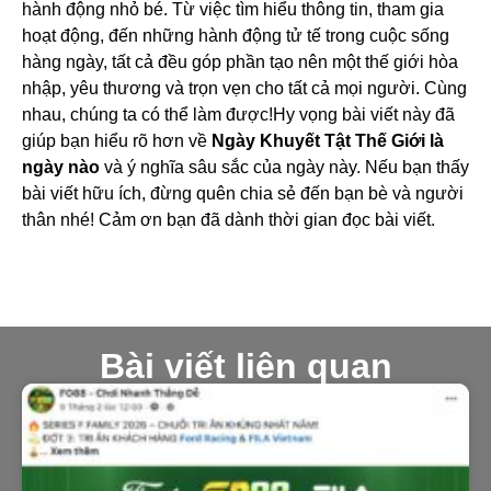
hành động nhỏ bé. Từ việc tìm hiểu thông tin, tham gia
hoạt động, đến những hành động tử tế trong cuộc sống
hàng ngày, tất cả đều góp phần tạo nên một thế giới hòa
nhập, yêu thương và trọn vẹn cho tất cả mọi người. Cùng
nhau, chúng ta có thể làm được!Hy vọng bài viết này đã
giúp bạn hiểu rõ hơn về
Ngày Khuyết Tật Thế Giới là
ngày nào
và ý nghĩa sâu sắc của ngày này. Nếu bạn thấy
bài viết hữu ích, đừng quên chia sẻ đến bạn bè và người
thân nhé! Cảm ơn bạn đã dành thời gian đọc bài viết.
Bài viết liên quan