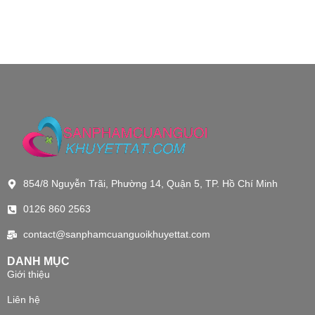
854/8 Nguyễn Trãi, Phường 14, Quận 5, TP. Hồ Chí Minh
0126 860 2563
contact@sanphamcuanguoikhuyettat.com
DANH MỤC
Giới thiệu
Liên hệ